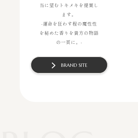
当に望むトキメキを提案し
ます。
-運命を狂わす程の魔性性
を秘めた香りを貴方の物語
の一頁に。-
BRAND SITE