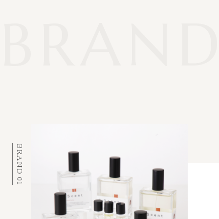
BRAND
PREV
NEXT
PINK
Fatalité
TYPHOON
BRAND 01