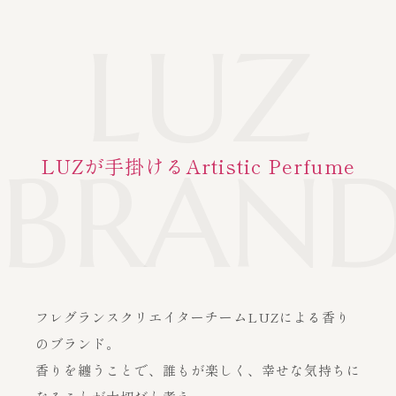
LUZ
私は、男に、
大好きな人と
その雨に濡れ
1年12香月。
12年の時を経
和の香りの香
香り/ボトル/
Beyond the
甘い。恋の甘
重ねて
るたび私は大
て生まれ変わ
水ブランド
ボックスで完
quest for
OEMのお問い合わせ
「Crop」とは作物、収穫
物という意味。その名の通
味料。
楽しむ二つの
人になる。
りました。
『J-Scent』
成する一つの
Scent
BRAN
LUZが手掛けるArtistic Perfume
り、1月から12月までその
通常のお問い合わせ
月に旬を迎える植物でつく
香り
物語
ったフレグランスです。
極上を知る大手広告代理
ピンクタイフーンの誕生か
カシスとライチの爽やかさ
世界に誇れる日本の美意
探求すればするほど、奥深
店、そして大手商社につと
ら3年。
が香り立つトップに、華々
識、独特な伝統、文化、そ
い和の香りの世界。
「季節毎に洋服を着替える
有限会社ルズ
める若手ビジネスマンが、
しくエレガントなフラワー
して今を生きる私たち日本
パッケージをキャンバスに
我慢ばかりが増えた時代の
ように、香りも着替える」
女性が一歩成長した香りを
これまでの「J-Scent」ラ
センスある女性につけて欲
ノート、ラストは落ち着き
人の暮らしに溶け込んでき
し、色も二つのカラーにな
中で忘れていた、貴方が本
〒141-0032
フレグランスクリエイターチームLUZによる香り
というコンセプトから生ま
つくりたいという強い想い
インを凌駕する、メイド・
東京都品川区大崎1-6-1 TOC大崎ビルディング
しいというコンセプトで、
のあるウッデイアンバーの
た香りを「和(あ)える」こ
りました。
当に望むトキメキを提案し
のブランド。
れました。
を込めて企画されたシリー
イン・ジャパン・フレグラ
男性だけですべてをプロデ
香り。
とにより生み出した
03-5437-6390
ます。
香りを纏うことで、誰もが楽しく、幸せな気持ちに
ズ第2弾。
ンスの新たな魅力。 すべて
あなたを彩るという意味も
ュースした香水。
メイド・イン・ジャパン・
営業時間：平日10:00～19:00
月が変わる度に新たな香り