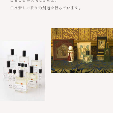
なることが大切だと考え、
キュートさとエレガントさ
の要素において別次元の珠
合わせ瓶は絵の具の形をモ
-運命を狂わす程の魔性性を
フレグランス。
を纏うことで、あなた自身
日々新しい香りの創造を行っています。
雨に流されていく幾多もの
センスよくそれでいて、か
を持ち合わせることで、透
玉の香りを開発しました。
チーフにしています。
秘めた香りを貴方の物語の
が自然の一部であることを
想い、人を惹きつけるハイ
わいらしさを忘れない極上
明感のある大人の女性をイ
私たちの記憶に残る情景を
一頁に。-
思い出させてくれるフレグ
センスな女性をイメージそ
「 Profound＝奥深さ」が
絵の具を重ねるように、香
の女性達におくる。
メージしました。
呼び起こすメイド・イン・
ランスです。
の雨に濡れるたび、少女は
表すように、
りを重ねて生まれるもうひ
全く新しい香りとして誕生
ジャパン香水のひとつの答
大人の女性へと成長してい
大ヒットから12年、時代の
とつの香り。
しました。
え、世界へ魅力を発信す
容易には解き明かせない、
く、そんなコンセプトのも
トレンドを敏感に捉えピン
る、現在の日本製香水にお
緻密な技巧による重厚感、
と、大人の女性を意識した
クタイフーンは新たな香り
PREV
J-Scent; Profound
いて、
忘却の先にある香りとの出
J-Scent
Fatalité
香りが誕生しました。
としてリメイクしました。
私たちの考える最高峰がこ
PREV
NEXT
逢いの物語。
こにあります。
Pink Typhoon
PINK
1/8
rain
TYPHOON
NEXT
NEXT
PREV
Pink Typhoon
TWO
Pink Typhoon
いつかの、どこかの・・・
rain
PRINCESS
新しい香り J-Scent
PREV
PREV
NEXT
NEXT
TWO
Crop
J-Scent
PREV
Crop
PRINCESS
Fatalité