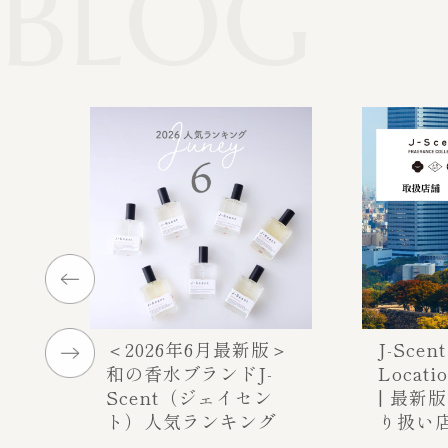
BLOG
＜2026年6月最新版＞
J-Scent
和の香水ブランドJ-
Locati
Scent（ジェイセン
| 最新版
ト）人気ランキング
り扱い