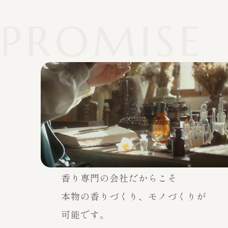
PROMISE
OEMのお問い合わせ
通常のお問い合わせ
有限会社ルズ
香り専門の会社だからこそ
〒141-0032
東京都品川区大崎1-6-1 TOC大崎ビルディング
本物の香りづくり、
モノづくりが
03-5437-6390
可能です。
営業時間：平日10:00～19:00