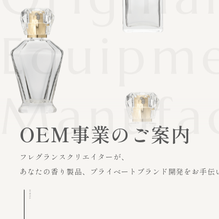
OEM
OEM事業
Equipm
OEM製作の強み
製作の流れ
商品ラインアップ
よくある質問
Manufa
OEM事業のご案内
お知らせ
ブログ
オンラインストア
採用情報
フレグランスクリエイターが、
あなたの香り製品、
プライベートブランド開発を
お手伝
会社概要
個人情報保護
SCROLL