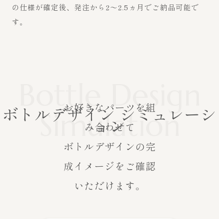
の仕様が確定後、発注から2～2.5ヵ月でご納品可能で
す。
Bottle Design
お好きなパーツを組
ボトルデザイン
シミュレーシ
Simulation
ョン
み合わせて
ボトルデザインの完
成イメージを
ご確認
いただけます。