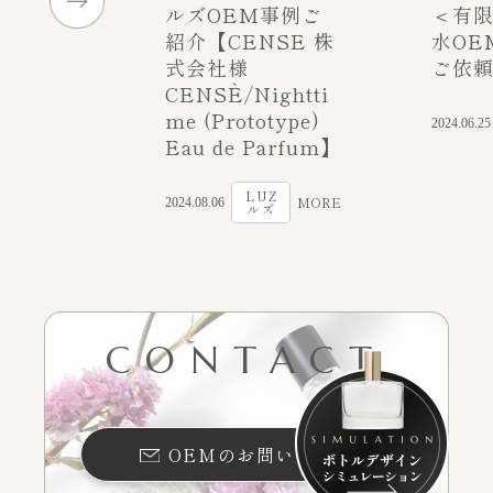
ルズOEM事例ご
＜有限
紹介【CENSE 株
水OE
式会社様
ご依
CENSÈ/Nightti
me (Prototype)
2024.06.25
Eau de Parfum】
LUZ
MORE
2024.08.06
ルズ
CONTACT
OEMのお問い合わせ