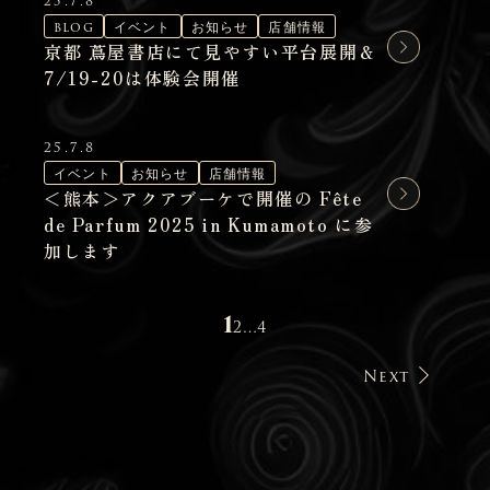
25.7.8
blog
イベント
お知らせ
店舗情報
京都 蔦屋書店にて見やすい平台展開＆
7/19-20は体験会開催
25.7.8
イベント
お知らせ
店舗情報
＜熊本＞アクアブーケで開催の Fête
de Parfum 2025 in Kumamoto に参
加します
投
1
2
…
4
稿
Next
ナ
ビ
ゲ