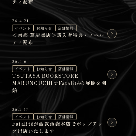
ティ配布
26.4.21
イベント
お知らせ
店舗情報
＜京都 蔦屋書店＞購入者特典・ノベル
ティ配布
26.4.6
イベント
お知らせ
店舗情報
TSUTAYA BOOKSTORE
MARUNOUCHIでFatalitéの展開を開
始
26.2.17
イベント
お知らせ
店舗情報
Fatalitéが西武池袋本店でポップアッ
プ出店いたします