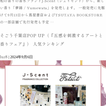
和の香りの香水ブランドJ-Scent（ジェイセント）から、新し
店
て
い香り「夢綿 / Yumewata」を発売します。 一般発売に先駆
で
Fatalité・
けて9月13日から蔦屋書店およびTSUTAYA BOOKSTORE
展
J-
J-
の一部店舗で先行発売も予定
…
開
Scent
Scent
ス
香
そごう千葉店POP UP（『五感を刺激するアートと
か
タ
り
ら
香りフェア』） 人気ランキング
ー
の
新
ト
体
luz8
作
|
2024年9月6日
験
「夢
会
綿
/
Yumewata」
を
発