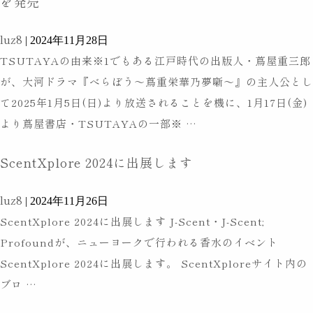
を発売
ご
記
(火)〜
う
事
luz8
12
|
2024年11月28日
横
が
TSUTAYAの由来※1でもある江戸時代の出版人・蔦屋重三郎
月
浜
掲
が、大河ドラマ『べらぼう～蔦重栄華乃夢噺～』の主人公とし
16
OEMのお問い合わせ
店
載
て2025年1月5日(日)より放送されることを機に、1月17日(金)
日
に
さ
『J-
より蔦屋書店・TSUTAYAの一部※
…
(月)
POP
れ
通常のお問い合わせ
Scent』
西
UP
ま
ScentXplore 2024に出展します
か
武
出
し
ら
渋
店
た。
luz8
|
2024年11月26日
蔦
谷
有限会社ルズ
ScentXplore 2024に出展します J-Scent・J-Scent;
屋
店
Profoundが、ニューヨークで行われる香水のイベント
〒141-0032
重
に
東京都品川区大崎1-6-1 TOC大崎ビルディング
ScentXplore 2024に出展します。 ScentXploreサイト内の
三
J-
ScentXplore
ブロ
…
03-5437-6390
郎
Scent
営業時間：平日10:00～19:00
2024
が