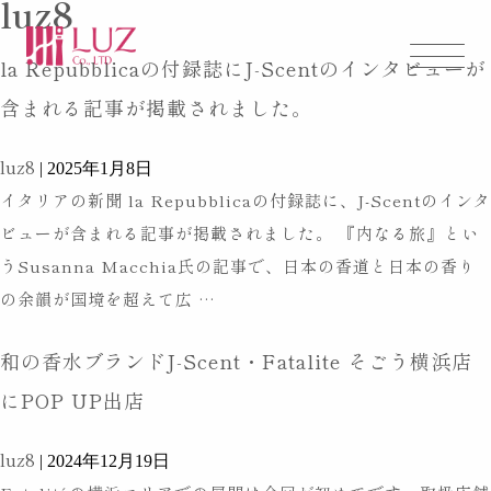
luz8
la Repubblicaの付録誌にJ-Scentのインタビューが
HOME
含まれる記事が掲載されました。
ホーム
luz8
|
2025年1月8日
イタリアの新聞 la Repubblicaの付録誌に、J-Scentのインタ
ABOUT US
ビューが含まれる記事が掲載されました。 『内なる旅』とい
うSusanna Macchia氏の記事で、日本の香道と日本の香り
ルズについて
la
の余韻が国境を超えて広
…
Repubblica
和の香水ブランドJ-Scent・Fatalite そごう横浜店
の
LUZ BRAND
付
にPOP UP出店
ブランド事業
録
luz8
誌
|
2024年12月19日