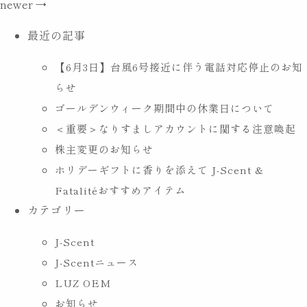
newer
→
千
ナ
ビ
葉
最近の記事
ゲ
店
ー
【6月3日】台風6号接近に伴う電話対応停止のお知
POP
シ
らせ
UP（『五
ョ
ゴールデンウィーク期間中の休業日について
ン
感
＜重要＞なりすましアカウントに関する注意喚起
を
株主変更のお知らせ
刺
ホリデーギフトに香りを添えて J-Scent &
激
Fatalitéおすすめアイテム
す
カテゴリー
る
ア
J-Scent
ー
J-Scentニュース
ト
LUZ OEM
と
お知らせ