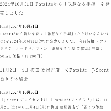
と
2024年10月31日 Fatalitéから「聡慧なる手綱」を発
に
モ
Fatalité
出
売しました
チ
が
展
ー
期
luz8
し
|
2024年10月31日
フ
間
Fatalitéから新たな香り「聡慧なる手綱」(そうけいなるたづ
ま
の
限
な)を2024年10月31日(木)に発売しました。 商品情報 ・ファ
す
限
定
タリテ オードパルファン 聡慧なる手綱(新商品) 容量：
定
出
2024
50mL 価格：13,200円(
…
香
店
年
水
11月2日～4日 梅田 蔦屋書店にてFatalité・J-Scent
10
を
月
香りの体験会
発
31
売
luz8
日
|
2024年10月30日
「J-Scent(ジェイセント)」「Fatalité(ファタリテ)」は、11
Fatalité
月2日(土)から11月4日(月)に梅田 蔦屋書店で「香りの体験
か