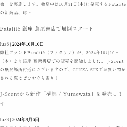
会」を実施します。会期中は10月31日(木)に発売するFatalité
ら
11
の新商品、聡
…
「聡
月
慧
Fatalité 銀座 蔦屋書店で展開スタート
2
な
日
る
luz8
|
2024年10月10日
～
手
弊社ブランドFatalité（ファタリテ）が、2024年10月10日
4
綱」
（木）より銀座 蔦屋書店での販売を開始しました。 J-Scent
日
を
の展開場所付近にございますので、GINZA SIXでお買い物を
梅
発
Fatalité
される際はぜひお立ち寄りく
…
田
売
銀
蔦
し
J-Scentから新作「夢綿 / Yumewata」を発売しま
座
屋
ま
蔦
す
書
し
屋
店
た
luz8
書
|
2024年9月6日
に