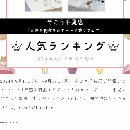
売
し
ま
す
2024年8月13日(火)〜8月19日(月)にそごう千葉展で開催した
POP UP『五感を刺激するアートと香りフェア』にご来場く
ださった皆様、ありがとうございました。 期間中はたくさん
そ
の方にJ-ScentやFatalité
…
ご
投
←
older
う
稿