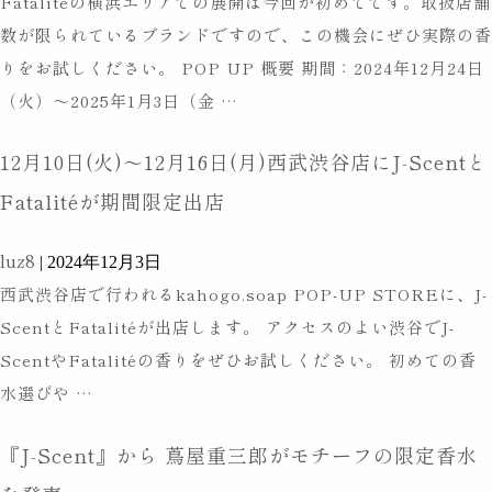
Fatalitéの横浜エリアでの展開は今回が初めてです。取扱店舗
に
OEM
数が限られているブランドですので、この機会にぜひ実際の香
J-
OEM事業
りをお試しください。 POP UP 概要 期間：2024年12月24日
Scent
和
（火）〜2025年1月3日（金
…
の
OEM製作の強み
製作の流れ
の
イ
商品ラインアップ
よくある質問
12月10日(火)〜12月16日(月)西武渋谷店にJ-Scentと
香
ン
水
Fatalitéが期間限定出店
タ
ブ
ビ
luz8
ラ
|
2024年12月3日
ュ
西武渋谷店で行われるkahogo.soap POP-UP STOREに、J-
ン
お知らせ
ブログ
ー
ScentとFatalitéが出店します。 アクセスのよい渋谷でJ-
ド
が
オンラインストア
採用情報
ScentやFatalitéの香りをぜひお試しください。 初めての香
J-
含
12
水選びや
…
Scent・
ま
会社概要
個人情報保護
月
Fatalite
れ
『J-Scent』から 蔦屋重三郎がモチーフの限定香水
10
そ
る
日