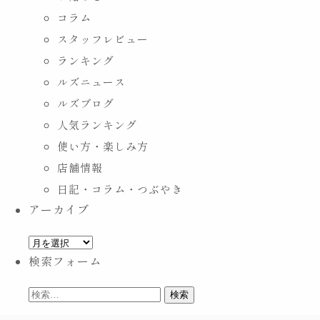
香
コラム
り
スタッフレビュー
フ
ランキング
ェ
ルズニュース
ア』）
ルズブログ
人
人気ランキング
気
使い方・楽しみ方
ラ
店舗情報
ン
日記・コラム・つぶやき
キ
アーカイブ
ン
ア
グ
検索フォーム
ー
カ
検
イ
索:
ブ