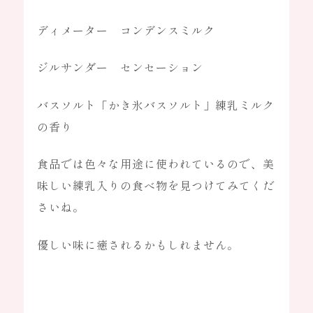
ディメーター コンデンスミルク
ジルサンダー センセーション
OEMのお問い合わせ
バスソルト「かき氷バスソルト」練乳ミルク
の香り
通常のお問い合わせ
食品では色々な用途に使われているので、美
味しい練乳入りの食べ物を見つけてみてくだ
さいね。
有限会社ルズ
優しい味に癒されるかもしれません。
〒141-0032
東京都品川区大崎1-6-1 TOC大崎ビルディング
03-5437-6390
営業時間：平日10:00～19:00