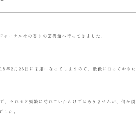
有限会社
RAND
〒141-0032
東京都品川区大崎
ジャーナル社の香りの図書館へ行ってきました。
03-543
営業時間：平日1
18年2月28日に閉館になってしまうので、最後に行っておき
いで、それほど頻繁に訪れていたわけではありませんが、何か
でした。
商品ラインアップ