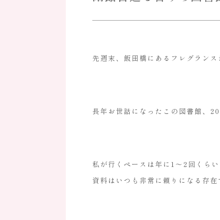
LUZ B
先週末、飯田橋にあるフレグランス
ブランド事業
長年お世話になったこの図書館、20
OEM
私が行くペースは年に1～2回くら
OEM事業
資料はいつも非常に頼りになる存在
OEM製作の強み
製作の流れ
よくある質問