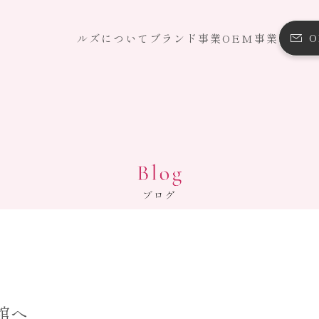
ルズについて
ブランド事業
OEM事業
お知らせ
オンライ
会社概要
OE
 US
通
館へ