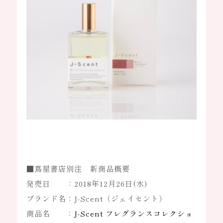
OEM
OEM事業
OEM製作の強み
製作の流れ
商品ラインアップ
よくある質問
お知らせ
ブログ
オンラインストア
採用情報
■蔦屋書店別注 新商品概要
会社概要
個人情報保護
発売日 ：2018年12月26日(水)
ブランド名：J-Scent（ジェイセント）
商品名 ：
J-Scent フレグランスコレクショ