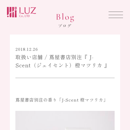
HOME
ホーム
2018.12.26
取扱い店舗 / 蔦屋書店別注『 J-
ABOUT US
Scent（ジェイセント）橙マツリカ 』
ルズについて
LUZ BRAND
蔦屋書店別注の香り「J-Scent 橙マツリカ」
ブランド事業