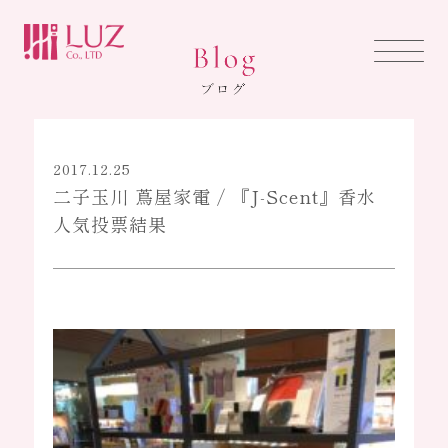
HOME
ホーム
2017.12.25
二子玉川 蔦屋家電 / 『J-Scent』香水
ABOUT US
人気投票結果
ルズについて
LUZ BRAND
ブランド事業