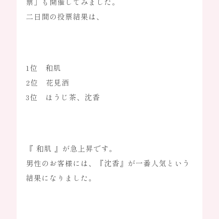
票」も開催してみました。
二日間の投票結果は、
OEMのお問い合わせ
1位 和肌
2位 花見酒
通常のお問い合わせ
3位 ほうじ茶、沈香
有限会社ルズ
『 和肌 』が急上昇です。
男性のお客様には、『沈香』が一番人気という
〒141-0032
結果になりました。
東京都品川区大崎1-6-1 TOC大崎ビルディング
03-5437-6390
営業時間：平日10:00～19:00