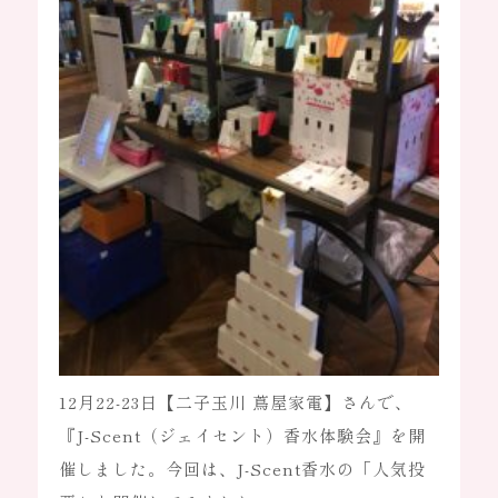
OEM
OEM事業
OEM製作の強み
製作の流れ
商品ラインアップ
よくある質問
お知らせ
ブログ
オンラインストア
採用情報
12月22-23日【二子玉川 蔦屋家電】さんで、
会社概要
個人情報保護
『J-Scent（ジェイセント）香水体験会』を開
催しました。今回は、J-Scent香水の「人気投