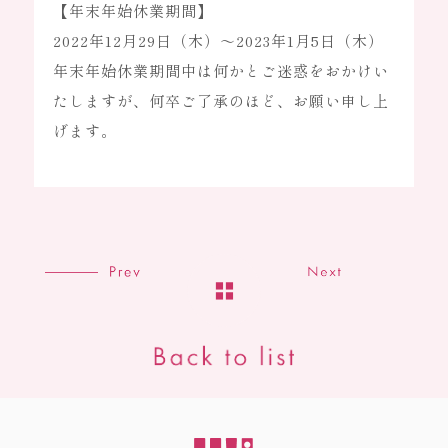
【年末年始休業期間】
OEM
2022年12月29日（木）～2023年1月5日（木）
OEM事業
年末年始休業期間中は何かとご迷惑をおかけい
たしますが、何卒ご了承のほど、お願い申し上
OEM製作の強み
製作の流れ
げます。
商品ラインアップ
よくある質問
お知らせ
ブログ
オンラインストア
採用情報
会社概要
個人情報保護