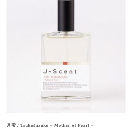
月雫 / Tsukishizuku – Mother of Pearl –