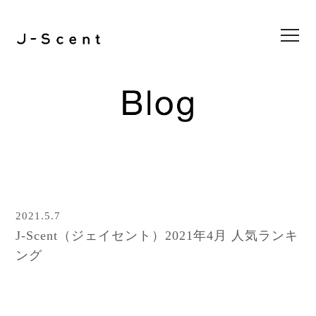
Collection
Store List
Feel J-Scent
2nd project
3rd project
4th project
5th project
6th project
7th project
8th project
1st project
Online Store
Blog
2021.5.7
News
J-Scent（ジェイセント）2021年4月 人気ランキ
Contact
ング