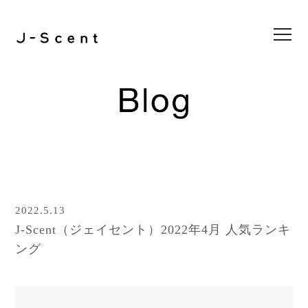
Collection
Store List
Feel J-Scent
2nd project
3rd project
4th project
5th project
6th project
7th project
8th project
1st project
Online Store
Blog
2022.5.13
News
J-Scent（ジェイセント）2022年4月 人気ランキ
Contact
ング