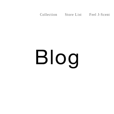
Collection
Store List
Feel J-Scent