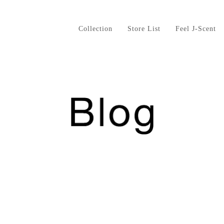
Collection
Store List
Feel J-Scent