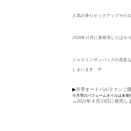
人気の香りピックアップその1
2020年12月に新発売した
ジャスミンサンバックの高貴
しまいます…💛
▶
月雫オードパルファンご
※月雫のパフュームオイルは未発
→
2021年４月23日に発売し