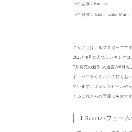
4位
恋雨 / Koiame
5位
月雫 / Tsukishizuku-Mother 
こんにちは。ルズスタッフで
2023年8月の人気ランキング
7月発売の新作 入道雲が8月
す。バニラやミルクの甘くお
ています。オレンジピールや
くるこれからの季節にもおす
J-Scentパフュー