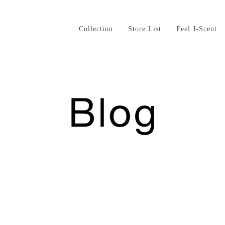
Collection
Store List
Feel J-Scent