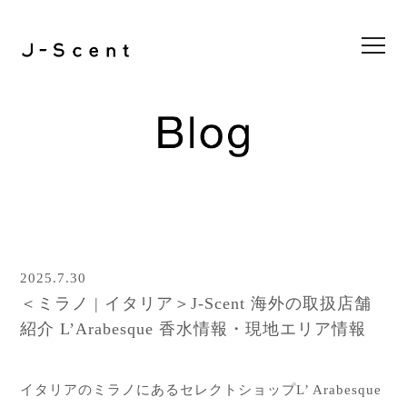
Collection
Store List
Feel J-Scent
2nd project
3rd project
4th project
5th project
6th project
7th project
8th project
1st project
Online Store
Blog
2025.7.30
News
＜ミラノ | イタリア＞J-Scent 海外の取扱店舗
Contact
紹介 L’Arabesque 香水情報・現地エリア情報
イタリアのミラノにあるセレクトショップL’ Arabesque