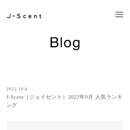
Collection
Store List
Feel J-Scent
2nd project
3rd project
4th project
5th project
6th project
7th project
8th project
1st project
Online Store
Blog
2022.10.4
News
J-Scent（ジェイセント）2022年9月 人気ランキ
Contact
ング