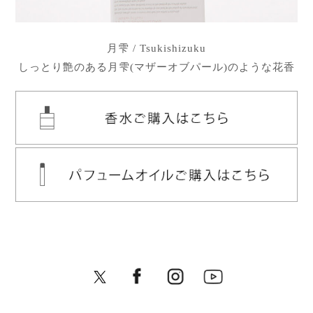
月雫 / Tsukishizuku
しっとり艶のある月雫(マザーオブパール)のような花香